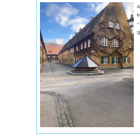
A
M
-
g