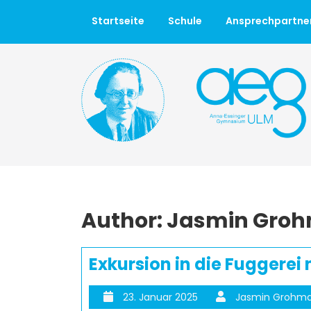
Startseite
Schule
Ansprechpartne
Author: Jasmin Gro
Exkursion in die Fuggere
23. Januar 2025
Jasmin Grohm