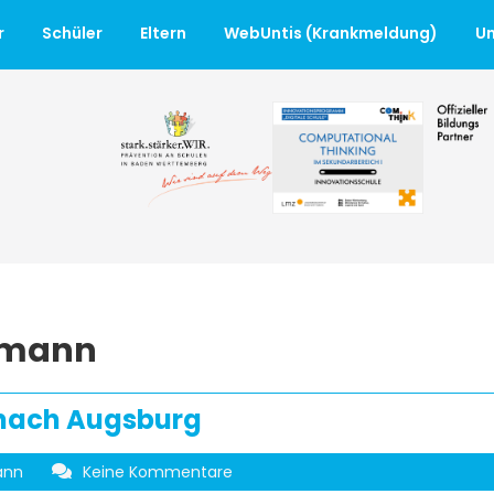
r
Schüler
Eltern
WebUntis (Krankmeldung)
Un
hmann
i nach Augsburg
ann
Keine Kommentare