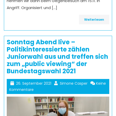
nehmen wir dann beim Gegenbesuch am 15.11. in
Angriff. Organisiert und […]
Weiterlesen
Sonntag Abend live –
Politikinteressierte zählen
Juniorwahl aus und treffen sich
zum „public viewing“ der
Bundestagswahl 2021
26. September 2021
Simone Casper
Keine
Kommentare