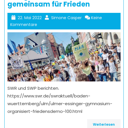
gemeinsam für Frieden
22. Mai 2022
Simone Casper
Keine
Kommentare
SWR und SWP berichten.
https://www.swr.de/swraktuell/baden-
wuerttemberg/ulm/ulmer-essinger-gymnasium-
organisiert-friedensdemo-100.html
Weiterlesen