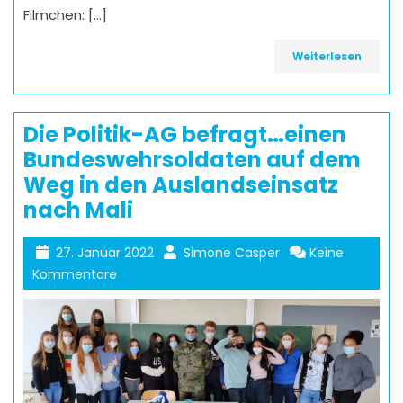
Filmchen: […]
Weiterlesen
Die Politik-AG befragt…einen
Bundeswehrsoldaten auf dem
Weg in den Auslandseinsatz
nach Mali
27. Januar 2022
Simone Casper
Keine
Kommentare