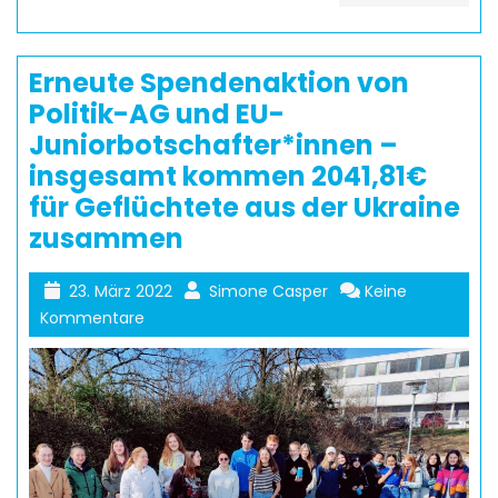
Erneute Spendenaktion von
Politik-AG und EU-
Juniorbotschafter*innen –
insgesamt kommen 2041,81€
für Geflüchtete aus der Ukraine
zusammen
23. März 2022
Simone Casper
Keine
Kommentare