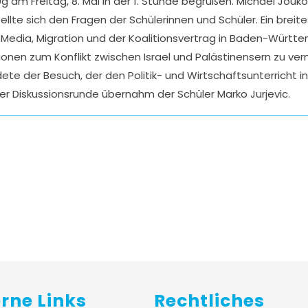
g am Freitag, 8. Mai in der 1. Stunde begrüßen. Michael Jouk
tellte sich den Fragen der Schülerinnen und Schüler. Ein bre
dia, Migration und der Koalitionsvertrag in Baden-Württem
ionen zum Konflikt zwischen Israel und Palästinensern zu ve
 der Besuch, der den Politik- und Wirtschaftsunterricht in v
 Diskussionsrunde übernahm der Schüler Marko Jurjevic.
erne Links
Rechtliches