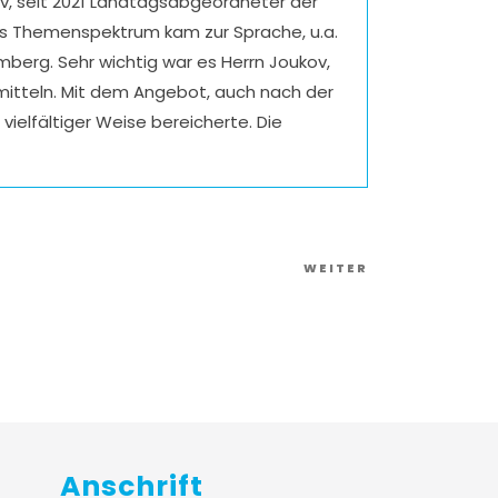
ov, seit 2021 Landtagsabgeordneter der
ites Themenspektrum kam zur Sprache, u.a.
berg. Sehr wichtig war es Herrn Joukov,
rmitteln. Mit dem Angebot, auch nach der
ielfältiger Weise bereicherte. Die
Nächster
WEITER
Artikel
Anschrift