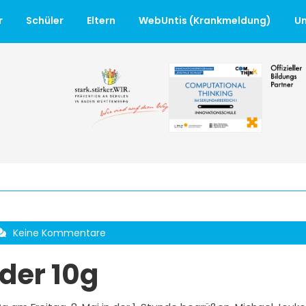
r
Schüler
Eltern
WebUntis (Krankmeldung)
Un
Keine Kommentare
der 10g