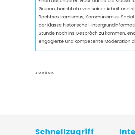
Einen besonderen Gast durfte die Klasse 10
Grünen, berichtete von seiner Arbeit und s
Rechtsextremismus, Kommunismus, Social Me
der Klasse historische Hintergrundinformat
Stunde noch ins Gespräch zu kommen, endete
engagierte und kompetente Moderation der
Vorheriger
ZURÜCK
Artikel
Schnellzugriff
Int