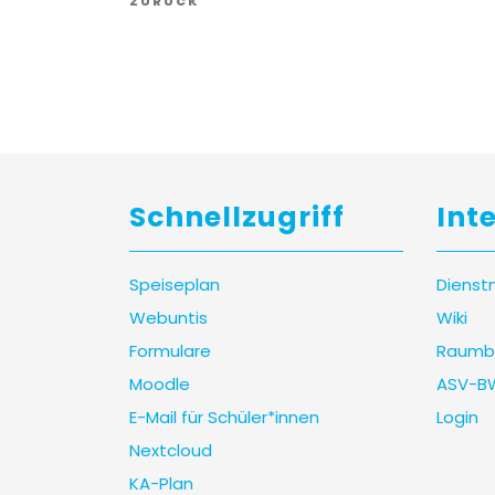
Vorheriger
ZURÜCK
Artikel
Schnellzugriff
Int
Speiseplan
Dienst
Webuntis
Wiki
Formulare
Raumb
Moodle
ASV-B
E-Mail für Schüler*innen
Login
Nextcloud
KA-Plan