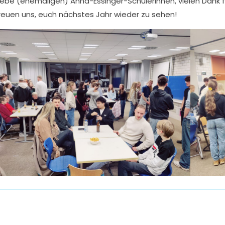
iebe (ehemaligen) Anna-Essinger-SchülerInnen, vielen Dank f
reuen uns, euch nächstes Jahr wieder zu sehen!