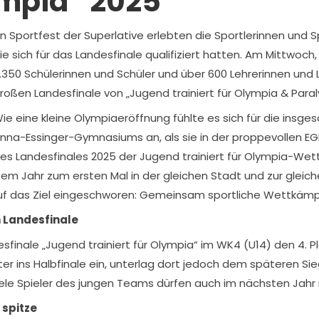
lympia“ 2025
in Sportfest der Superlative erlebten die Sportlerinnen und
ie sich für das Landesfinale qualifiziert hatten. Am Mittwoch,
.350 Schülerinnen und Schüler und über 600 Lehrerinnen u
roßen Landesfinale von „Jugend trainiert für Olympia & Paral
ie eine kleine Olympiaeröffnung fühlte es sich für die insge
nna-Essinger-Gymnasiums an, als sie in der proppevollen EGE
es Landesfinales 2025 der Jugend trainiert für Olympia-We
esem Jahr zum ersten Mal in der gleichen Stadt und zur gleic
auf das Ziel eingeschworen: Gemeinsam sportliche Wettkämp
m Landesfinale
finale „Jugend trainiert für Olympia“ im WK4 (U14) den 4. Pl
 ins Halbfinale ein, unterlag dort jedoch dem späteren Sieg
ele Spieler des jungen Teams dürfen auch im nächsten Jahr n
 spitze