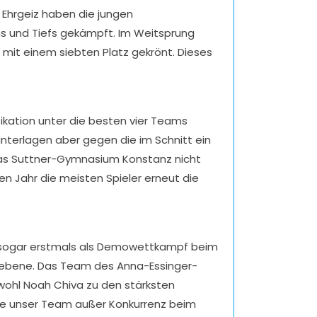
 Ehrgeiz haben die jungen
hs und Tiefs gekämpft. Im Weitsprung
mit einem siebten Platz gekrönt. Dieses
fikation unter die besten vier Teams
terlagen aber gegen die im Schnitt ein
das Suttner-Gymnasium Konstanz nicht
n Jahr die meisten Spieler erneut die
rn sogar erstmals als Demowettkampf beim
ndesebene. Das Team des Anna-Essinger-
wohl Noah Chiva zu den stärksten
urfte unser Team außer Konkurrenz beim