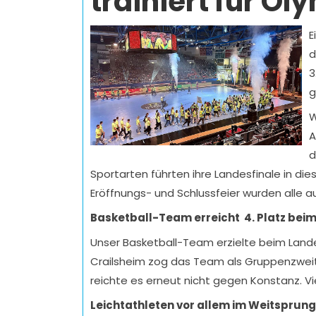
trainiert für O
E
d
3
g
W
A
d
Sportarten führten ihre Landesfinale in di
Eröffnungs- und Schlussfeier wurden alle 
Basketball-Team erreicht 4. Platz bei
Unser Basketball-Team erzielte beim Landes
Crailsheim zog das Team als Gruppenzweiter
reichte es erneut nicht gegen Konstanz. Vi
Leichtathleten vor allem im Weitsprung