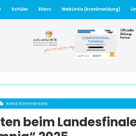
r
Schüler
Eltern
WebUntis (Krankmeldung)
Un
Keine Kommentare
ten beim Landesfinal