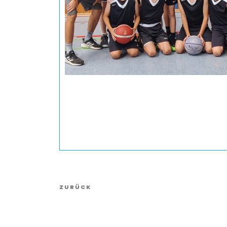
Vorheriger
ZURÜCK
Artikel