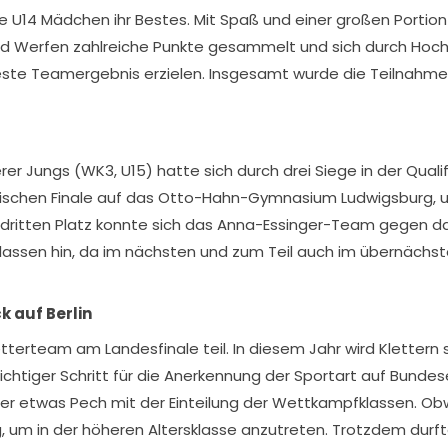
e U14 Mädchen ihr Bestes. Mit Spaß und einer großen Portion
und Werfen zahlreiche Punkte gesammelt und sich durch Hoc
ste Teamergebnis erzielen. Insgesamt wurde die Teilnahme 
r Jungs (WK3, U15) hatte sich durch drei Siege in der Quali
ischen Finale auf das Otto-Hahn-Gymnasium Ludwigsburg, un
n dritten Platz konnte sich das Anna-Essinger-Team gegen 
assen hin, da im nächsten und zum Teil auch im übernächste
k auf Berlin
tterteam am Landesfinale teil. In diesem Jahr wird Klette
n wichtiger Schritt für die Anerkennung der Sportart auf Bu
der etwas Pech mit der Einteilung der Wettkampfklassen. Ob
 jung, um in der höheren Altersklasse anzutreten. Trotzdem d