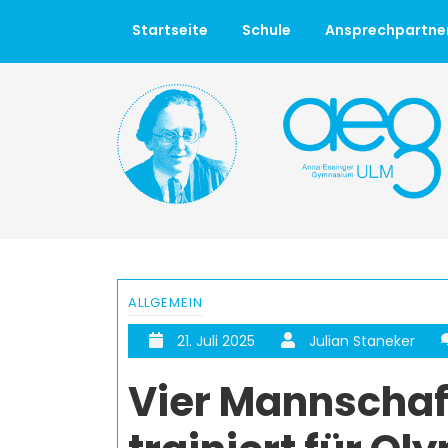
Startseite
Schule
Ansprechpartne
ALLGEMEIN
21. Juli 2025
Julian Staneker
Vier Mannschaf