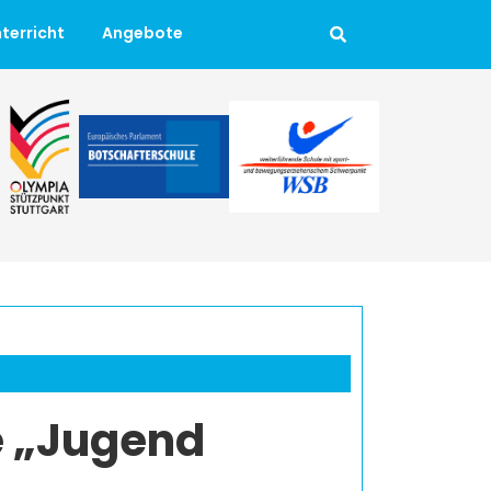
terricht
Angebote
e „Jugend