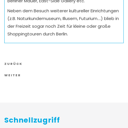
Berliner Mauer, East-Side Gallery etc.
Neben dem Besuch weiterer kultureller Einrichtungen
(z.B. Naturkundemuseum, Illusem, Futurium….) blieb in
der Freizeit sogar noch Zeit für kleine oder große
Shoppingtouren durch Berlin.
Vorheriger
ZURÜCK
Artikel
Nächster
WEITER
Artikel
Schnellzugriff