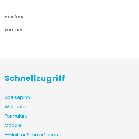
Vorheriger
ZURÜCK
Artikel
Nächster
WEITER
Artikel
Schnellzugriff
Speiseplan
Webuntis
Formulare
Moodle
E-Mail für Schüler*innen