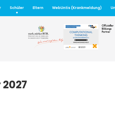
r
Schüler
Eltern
WebUntis (Krankmeldung)
Un
r 2027