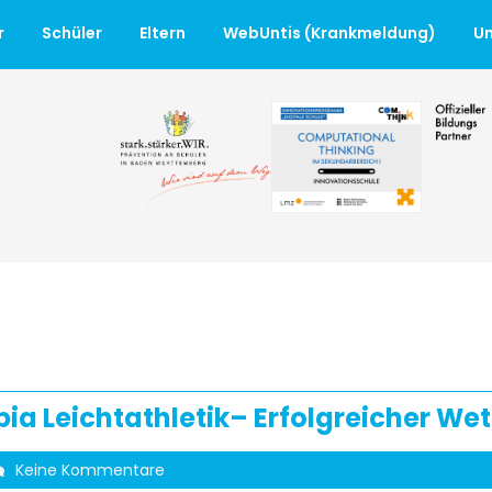
r
Schüler
Eltern
WebUntis (Krankmeldung)
Un
pia Leichtathletik– Erfolgreicher W
Keine Kommentare