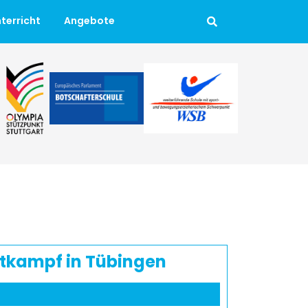
terricht
Angebote
ettkampf in Tübingen