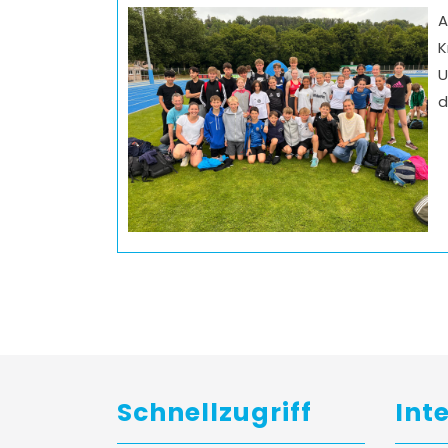
A
K
U
d
Schnellzugriff
Int