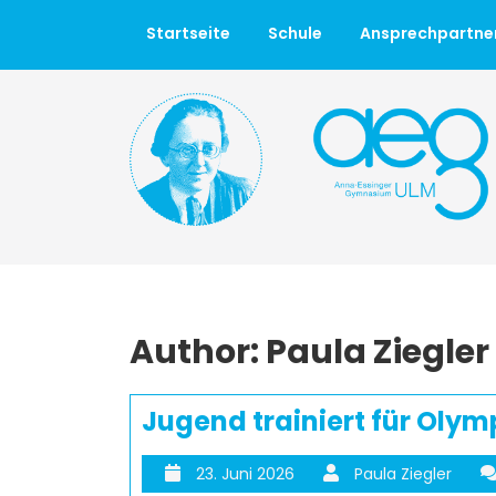
Startseite
Schule
Ansprechpartne
Author: Paula Ziegler
Jugend trainiert für Olym
23. Juni 2026
Paula Ziegler